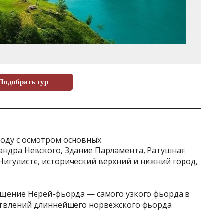
Подобрать тур
роду с осмотром основных
андра Невского, Здание Парламента, Ратушная
Нигулисте, исторический верхний и нижний город,
щение Нерей-фьорда — самого узкого фьорда в
етвлений длиннейшего норвежского фьорда