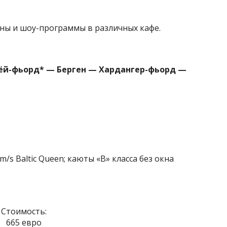
ины и шоу-программы в различных кафе.
ёй-фьорд* — Берген — Хардангер-фьорд —
m/s Baltic Queen; каюты «В» класса без окна
Стоимость:
665 евро