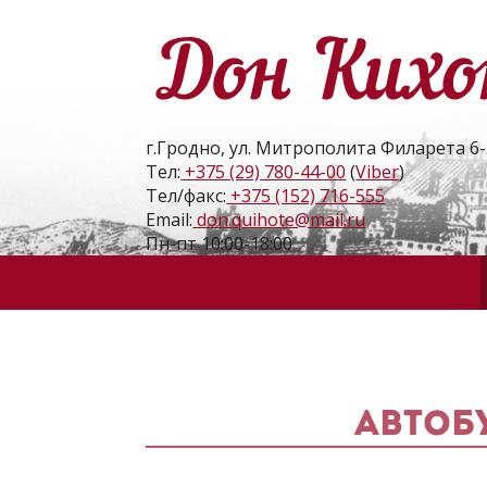
г.Гродно, ул. Митрополита Филарета 6-
Тел:
+375 (29) 780-44-00
(
Viber
)
Тел/факс:
+375 (152) 716-555
Email:
don.quihote@mail.ru
Пн-пт 10:00-18:00
Автоб